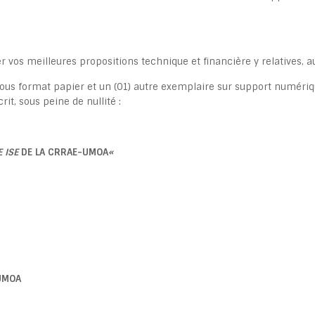
 vos meilleures propositions technique et financière y relatives, a
ous format papier et un (01) autre exemplaire sur support numériqu
rit, sous peine de nullité :
 ISE
DE LA CRRAE-UMOA
«
-UMOA