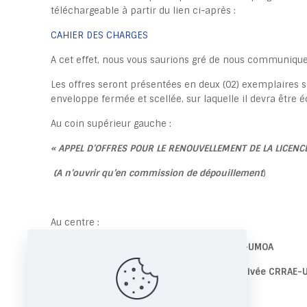
téléchargeable à partir du lien ci-après :
CAHIER DES CHARGES
A cet effet, nous vous saurions gré de nous communiquer
Les offres seront présentées en deux (02) exemplaires s
enveloppe fermée et scellée, sur laquelle il devra être éc
Au coin supérieur gauche :
«
APPEL D’OFFRES POUR LE RENOUVELLEMENT DE LA LICENCE
(A n’ouvrir qu’en commission de dépouillement
)
Au centre :
Monsieur le Directeur Général de la CRRAE-UMOA
Angle Boulevard BOTREAU ROUSSEL – Rue Privée CRRAE
01 BP 2056 Abidjan 01