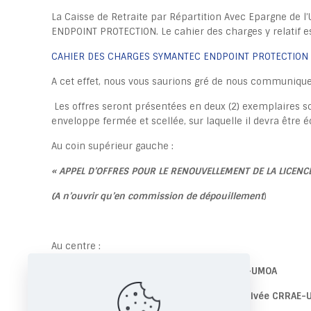
La Caisse de Retraite par Répartition Avec Epargne de 
ENDPOINT PROTECTION. Le cahier des charges y relatif est
CAHIER DES CHARGES SYMANTEC ENDPOINT PROTECTION
A cet effet, nous vous saurions gré de nous communiquer
Les offres seront présentées en deux (2) exemplaires s
enveloppe fermée et scellée, sur laquelle il devra être éc
Au coin supérieur gauche :
« APPEL D’OFFRES POUR LE RENOUVELLEMENT DE LA LICEN
(A n’ouvrir qu’en commission de dépouillement
)
Au centre :
Monsieur le Directeur Général de la CRRAE-UMOA
Angle Boulevard BOTREAU ROUSSEL – Rue Privée CRRAE