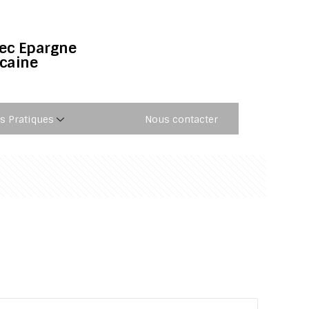
vec Epargne
icaine
os Pratiques
Nous contacter