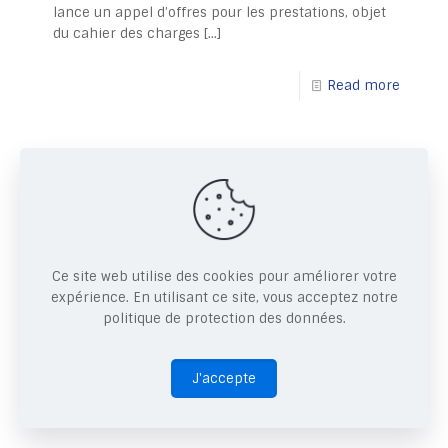
lance un appel d’offres pour les prestations, objet
du cahier des charges
[…]
Read more
4 décembre 2024
APPEL D’OFFRES POUR LA
FOURNITURE DE PARE-FEUX
SOPHOS XGS 2100
Ce site web utilise des cookies pour améliorer votre
La Caisse de Retraite par Répartition Avec Epargne
expérience. En utilisant ce site, vous acceptez notre
de l’Union Monétaire Ouest Africaine (CRRAE-
politique de protection des données.
UMOA) lance un appel d’offres pour les prestations,
objet du cahier des charges
[…]
J'accepte
Read more